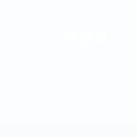
〒863-00
C