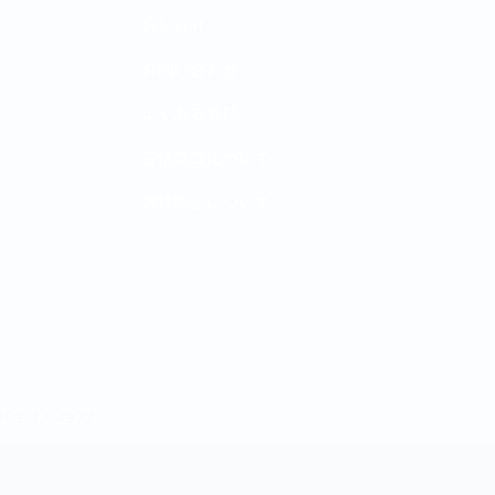
おしらせ
お問い合わせ
よくある質問
苦情窓口について
虐待防止について
969-22-4977
d.