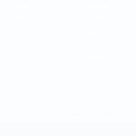
法人概要
利用状況
基本理念/方針
利用状況
/利用手続き
施設情報/沿革
採用について
広報誌「なんかい」
採用情報
アクセス
情報開示
サービス
情報開示
サービスのご紹介
食事について
主な活動内容
06 熊本県天草市本町下河内1685-1
[TEL] 0969-23-3850 [FAX] 0
opyright
© Social welfare corporation KEIYUKAI.
All Rights Reserve