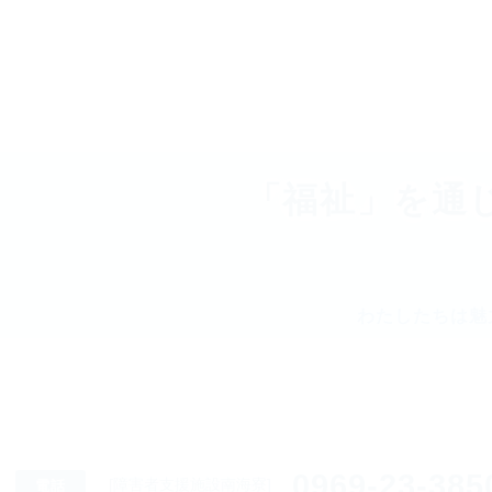
「福祉」を通
わたしたちは魅
0969-23-385
[障害者支援施設南海寮]
電話