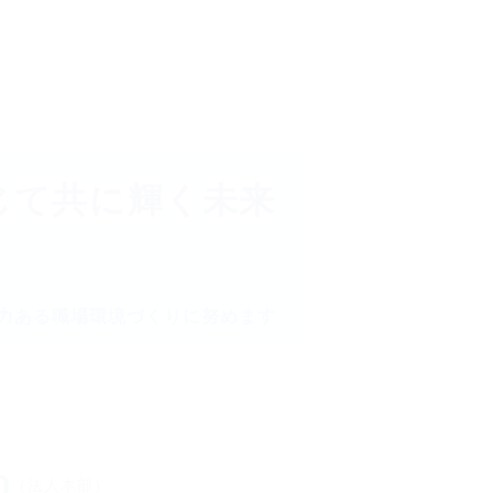
じて
共に輝く未来
力ある
職場環境づくりに努めます
0
（法人本部）