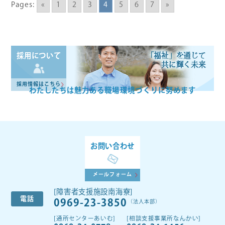
Pages:
«
1
2
3
4
5
6
7
»
「福祉」を通じて
採用について
共に輝く未来
採用情報はこちら
わたしたちは魅力ある
職場環境づくりに努めます
お問い合わせ
メールフォーム
[障害者支援施設南海寮]
電話
0969-23-3850
（法人本部）
[通所センターあいむ]
[相談支援事業所なんかい]