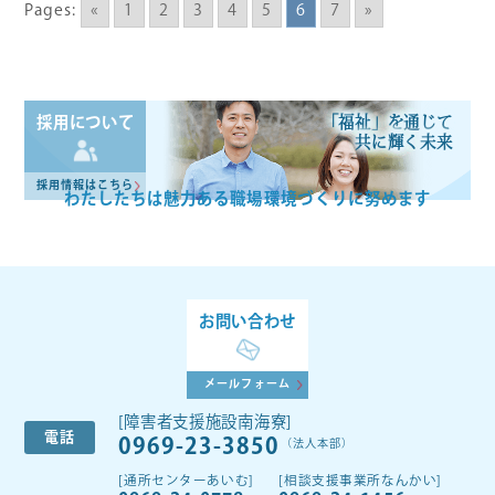
Pages:
«
1
2
3
4
5
6
7
»
「福祉」を通じて
採用について
共に輝く未来
採用情報はこちら
わたしたちは魅力ある
職場環境づくりに努めます
お問い合わせ
メールフォーム
[障害者支援施設南海寮]
電話
0969-23-3850
（法人本部）
[通所センターあいむ]
[相談支援事業所なんかい]